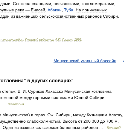
ядами
.
Сложена
сланцами
,
песчаниками
,
конгломератами
,
рупные
реки
—
Енисей
,
Абакан
,
Туба
.
На
пониженных
Один
из
важнейших
сельскохозяйственных
районов
Сибири
.
я
энциклопедия
.
Главный
редактор
А
.
П
.
Горкин
.
1998
.
Минусинский угольный бассейн
котловина" в других словарях:
степь», В. И. Суриков Хакасско Минусинская котловина
оложенной между горными системами Южной Сибири:
 и …
Википедия
 Минусинская) в горах Юж. Сибири, между Кузнецким Алатау,
мущественно слабохолмистый. Высота от 200 300 до 700 м.
я. Один из важных сельскохозяйственных районов …
Большой