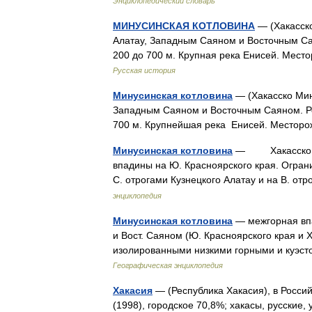
Энциклопедический словарь
МИНУСИНСКАЯ КОТЛОВИНА
— (Хакасско
Алатау, Западным Саяном и Восточным С
200 до 700 м. Крупная река Енисей. Мес
Русская история
Минусинская котловина
— (Хакасско Мин
Западным Саяном и Восточным Саяном. Р
700 м. Крупнейшая река Енисей. Местор
Минусинская котловина
— Хакасско Мин
впадины на Ю. Красноярского края. Огран
С. отрогами Кузнецкого Алатау и на В. 
энциклопедия
Минусинская котловина
— межгорная впа
и Вост. Саяном (Ю. Красноярского края и 
изолированными низкими горными и куэст
Географическая энциклопедия
Хакасия
— (Республика Хакасия), в Россий
(1998), городское 70,8%; хакасы, русские, 