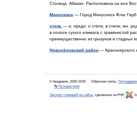
Столица Абакан. Расположена на юге В
Минусинск
— Город Минусинск Флаг Ге
степь
— и; предл. о степи, в степи; мн. ро
в полосе сухого климата с травянистой р
преимущественно из грызунов и стадных
Новосёловский район
— Красноярского
© Академик, 2000-2026
Обратная связь:
Техподдерж
👣 Путешествия
Экспорт словарей на сайты
, сделанные на PHP,
Jo