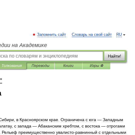
Запомнить сайт
Словарь на свой сайт
RU
едии на Академике
Найти!
Толкования
Переводы
Книги
Игры ⚽
"
а
Сибири
,
в
Красноярском
крае
.
Ограничена
с
юга
—
Западным
Алатау
,
с
запада
—
Абаканским
хребтом
,
с
востока
—
отрогами
.
Рельеф
преимущественно
увалисто
-
равнинный
с
отдельными