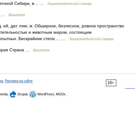
осточной Сибири, в… …
Энциклопедический словарь
рб …
Википедия
д. ей, дат. пям; ж. Обширное, безлесное, ровное пространство
астительностью и животным миром, состоящим
 копытных. Бескрайние степи.… …
Энциклопедический словарь
 края Страна …
Википедия
ка
,
Реклама на сайте
18+
omla,
Drupal,
WordPress, MODx.