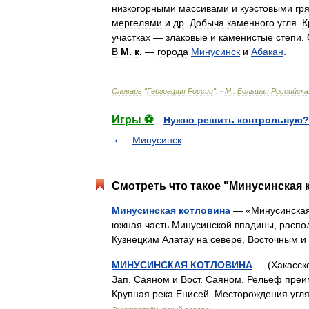
низкогорными
массивами
и
куэстовыми
гр
мергелями
и
др
.
Добыча
каменного
угля
.
К
участках
—
злаковые
и
каменистые
степи
.
В
М
.
к
.
—
города
Минусинск
и
Абакан
.
Словарь
"
География
России
". -
М
.
:
Большая
Российска
Игры ⚽
Нужно решить контрольную?
Минусинск
Смотреть что такое "Минусинская 
Минусинская котловина
— «Минусинская 
южная часть Минусинской впадины, расп
Кузнецким Алатау на севере, Восточным
МИНУСИНСКАЯ КОТЛОВИНА
— (Хакасско
Зап. Саяном и Вост. Саяном. Рельеф преи
Крупная река Енисей. Месторождения угл